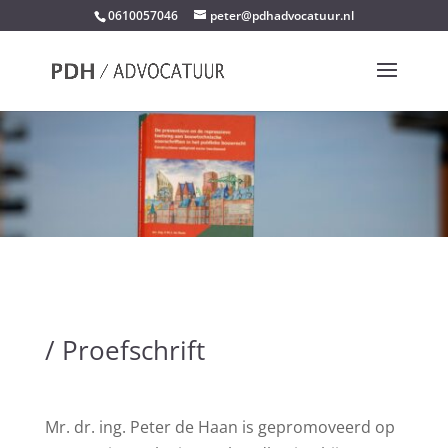
0610057046
peter@pdhadvocatuur.nl
/ Proefschrift
Mr. dr. ing. Peter de Haan is gepromoveerd op