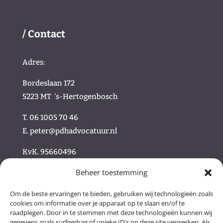
/ Contact
Adres:
Bordeslaan 172
5223 MT
's-Hertogenbosch
T. 06 1005 70 46
E.
peter@pdhadvocatuur.nl
KvK.
95660496
Beheer toestemming
/
Om de beste ervaringen te bieden, gebruiken wij technologieën zoals
cookies om informatie over je apparaat op te slaan en/of te
/ Volg ons online
raadplegen. Door in te stemmen met deze technologieën kunnen wij
gegevens zoals surfgedrag of unieke ID's op deze site verwerken. Als